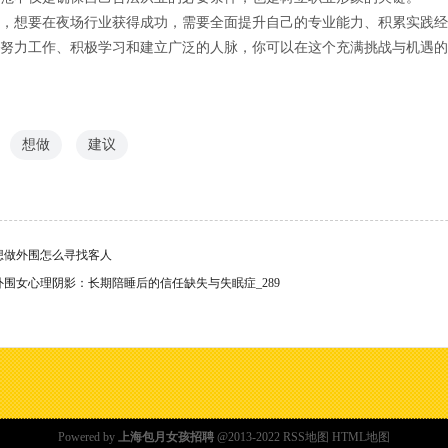
，想要在夜场行业获得成功，需要全面提升自己的专业能力、积累实践经
努力工作、积极学习和建立广泛的人脉，你可以在这个充满挑战与机遇的
想做
建议
想做外围怎么寻找客人
外围女心理阴影：长期陪睡后的信任缺失与失眠症_289
Powered by
上海包月女孩招聘
@2013-2022
RSS地图
HTML地图