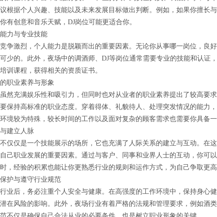
议根据个人兴趣、技能以及未来发展目标做出判断。例如，如果你擅长与
你有创意和音乐天赋，DJ岗位可能更适合你。
能力与专业技能
竞争激烈，个人能力是脱颖而出的重要因素。无论你从事哪一岗位，良好
可少的。此外，夜场中的调酒师、DJ等岗位通常需要专业的技能和认证
培训课程，获得相关的资质证书。
的职业素养与形象
虽然充满娱乐性和吸引力，但同时也对从业者的职业素养提出了较高要求
要保持高标准的职业态度。穿着得体、礼貌待人、处理突发情况的能力，
环境较为特殊，较长时间的工作以及面对复杂的顾客需求也需要你具备一
与建立人脉
不仅仅是一个技能展示的场所，它也充满了人际关系的建立与互动。在这
自己职业发展的重要因素。通过与客户、同事和业界人士的互动，你可以
时，经验的积累也能让你更熟悉行业的规则和运作方式，为自己争取更高
保护与遵守行业规范
行业后，务必注重个人安全与健康。在高强度的工作环境中，保持身心健
潜在风险的影响。此外，夜场行业有着严格的法规和管理要求，例如酒类
范不仅是确保自己合法从业的必要条件，也是树立职业形象的关键。