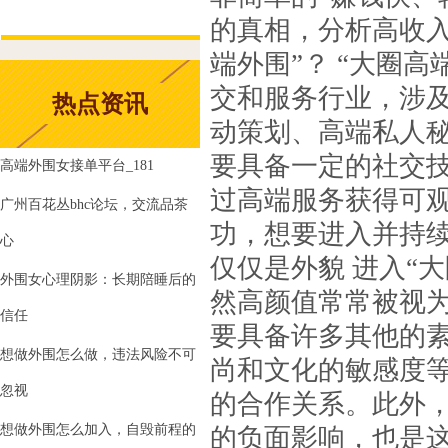
的真相，分析高收入背
端外围”？ “大圈
交和服务行业，涉
热点资讯
动策划、高端私人
要具备一定的社交
高端外围女接单平台_181
过高端服务获得可
广州百花丛bhc论坛，交流品茶
功，想要进入并持续盈
心
仅仅是外貌 进入“
外围女心理阴影：长期陪睡后的
然高颜值常常被视
信任
要具备许多其他的
想做外围怎么做，违法风险不可
尚和文化的敏感度
忽视
的合作关系。此外
想做外围怎么加入，自毁前程的
的负面影响，也是这